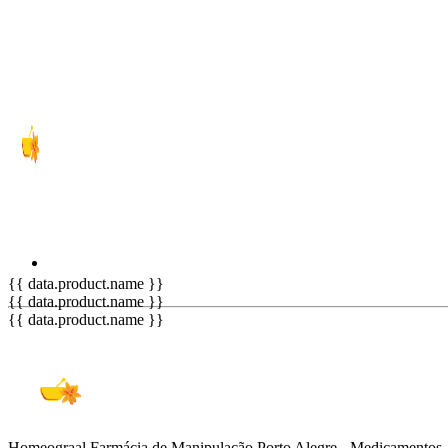
{{ data.product.name }}
{{ data.product.name }}
{{ data.product.name }}
Homeograal Farmácia de Manipulação Porto Alegre - Medicamentos-S